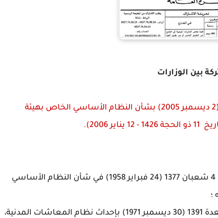
ة بين الوزارات
مرسوم رقم 72-05-2 صادر في 29 من شوال 1426 (2 ديسمبر 2005) بشأن النظام الأساسي الخاص بهيئة
.
بناء على الظهير الشريف رقم 008-58-1 الصادر في 4 شعبان 1377 (24 فبراير 1958) في شأن النظام الأساسي
؛
وعلى القانون رقم 71-001 الصادر في 12 من ذي القعدة 1391 (30 ديسمبر 1971) بإحداث نظام المعاشات المدنية،