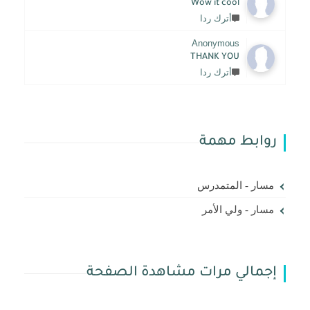
Wow it cool
أترك ردا
Anonymous
THANK YOU
أترك ردا
وابط مهمة
مسار - المتمدرس
مسار - ولي الأمر
جمالي مرات مشاهدة الصفحة