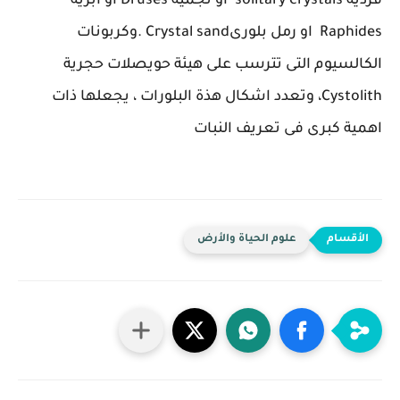
فردية solitary crystals او نجمية Druses او ابرية
Raphides او رمل بلورىCrystal sand .وكربونات
الكالسيوم التى تترسب على هيئة حويصلات حجرية
Cystolith، وتعدد اشكال هذة البلورات ، يجعلها ذات
اهمية كبرى فى تعريف النبات
علوم الحياة والأرض