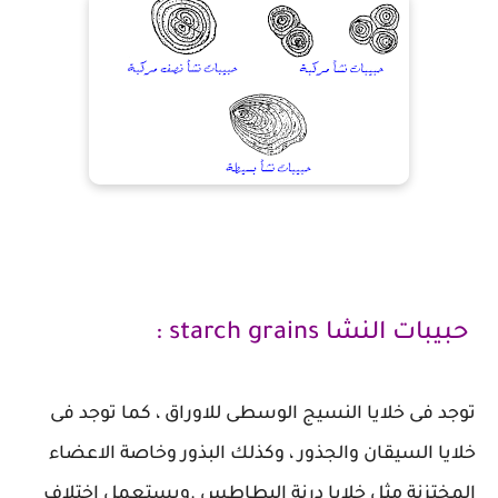
حبيبات النشا starch grains :
توجد فى خلايا النسيج الوسطى للاوراق ، كما توجد فى
خلايا السيقان والجذور ، وكذلك البذور وخاصة الاعضاء
المختزنة مثل خلايا درنة البطاطس .ويستعمل اختلاف