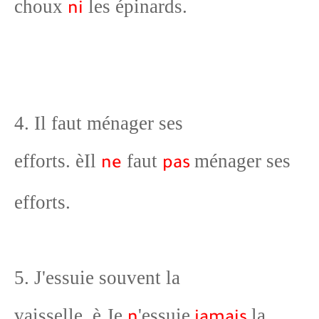
choux
les épinards.
ni
4. Il faut ménager ses
efforts.
è
Il
faut
ménager ses
ne
pas
efforts.
5. J'essuie souvent la
vaisselle.
è
Je
'essuie
la