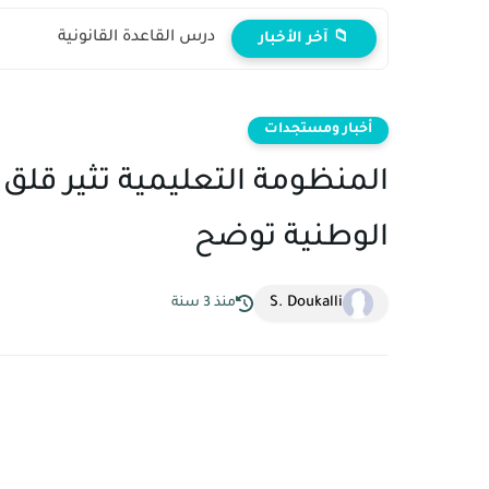
درس القاعدة القانونية
📁 آخر الأخبار
أخبار ومستجدات
المنظومة التعليمية تثير قلق "
الوطنية توضح‬
S. Doukalli
منذ 3 سنة