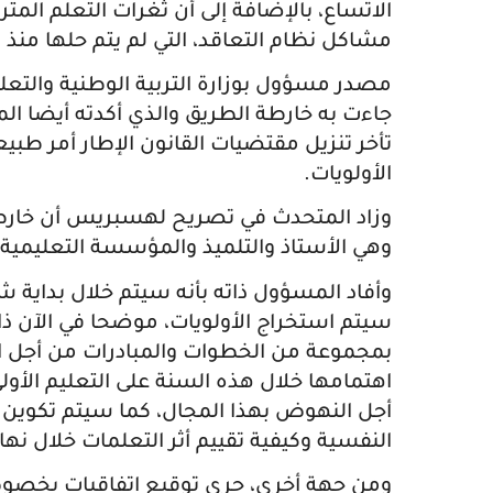
الاتساع، بالإضافة إلى أن ثغرات التعلم الم
مشاكل نظام التعاقد، التي لم يتم حلها منذ سنة 2016، لم تزد الوضع إل
مصدر مسؤول بوزارة التربية الوطنية والتعليم
جاءت به خارطة الطريق والذي أكدته أيضا ا
تأخر تنزيل مقتضيات القانون الإطار أمر طبي
الأولويات.
وزاد المتحدث في تصريح لهسبريس أن خارطة ا
وهي الأستاذ والتلميذ والمؤسسة التعليمية، 
وأفاد المسؤول ذاته بأنه سيتم خلال بداية شت
سيتم استخراج الأولويات، موضحا في الآن ذا
بمجموعة من الخطوات والمبادرات من أجل ال
اهتمامها خلال هذه السنة على التعليم الأو
أجل النهوض بهذا المجال، كما سيتم تكوين م
النفسية وكيفية تقييم أثر التعلمات خلال نها
ومن جهة أخرى، جرى توقيع اتفاقيات بخصوص 