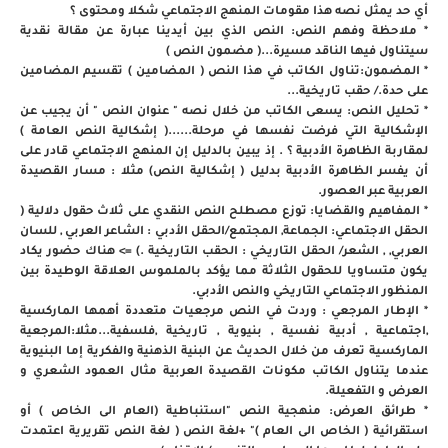
أي حد يمثل نصه هذا مقومات المنهج الاجتماعي شكلا ومحتوى ؟
* ملاحظة وفهم النص: النص الذي بين أيدينا عبارة عن مقالة نقدية
سيتناول فيها الناقد مسيرة...( مضمون النص )
* المضمون:تناول الكاتب في هذا النص ( المضامين ) تقسيم المضامين
على حدة./ حقب تاريخية...
* تحليل النص: يسعى الكاتب من خلال نصه " عنوان النص " أن يجيب عن
الإشكالية التي فرضت نفسها في مرحلة......( إشكالية النص العامة )
لمقاربة الظاهرة الأدبية ؟ . إذ يبين بالدليل إن المنهج الاجتماعي قادر على
أن يفسر الظاهرة الأدبية بدليل ( إشكالية النص) مثلا : مسار القصيدة
العربية عبر العصور.
* المفاهيم والقضايا: توزع مصطلح النص النقدي على ثلاث حقول دلالية (
الحقل الاجتماعي: الجماعة, المجتمع/الحقل الأدبي : الشاعر العربي , للسان
العربي, , الشعر/ الحقل التاريخي : الحقب التاريخية .) => هناك حضور يكاد
يكون متساويا للحقول الثلاثة مما يؤكد بالملموس العلاقة الوطيدة بين
المنظور الاجتماعي التاريخي والنص الأدبي.
* الإطار المرجعي : وردت في النص مرجعيات متعددة أهمها الماركسية
,اجتماعية , أدبية نفسية , بنيوية , تاريخية ,فلسفية...مثلا:المرجعية
الماركسية تعرف من خلال الحديث عن البنية الذهنية والفكرية إما البنيوية
عندما يتناول الكاتب مكونات القصيدة العربية مثال العمود الشعري و
العرض و التفعيلة.
* طرائق العرض: منهجية النص "استنباطية (العام الى الخاص ) أو
استقرائية ( الخاص الى العام )" +لغة النص ( لغة النص تقريرية اعتمدت