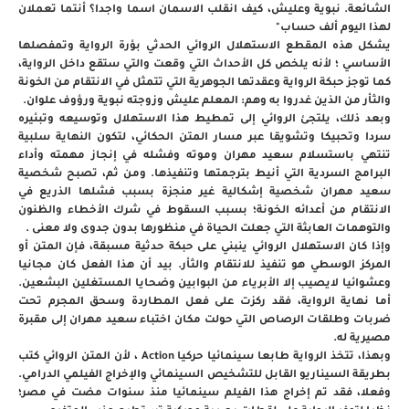
الشائعة. نبوية وعليش، كيف انقلب الاسمان اسما واجدا؟ أنتما تعملان
لهذا اليوم ألف حساب"
يشكل هذه المقطع الاستهلال الروائي الحدثي بؤرة الرواية وتمفصلها
الأساسي ؛ لأنه يلخص كل الأحداث التي وقعت والتي ستقع داخل الرواية،
كما توجز حبكة الرواية وعقدتها الجوهرية التي تتمثل في الانتقام من الخونة
والثأر من الذين غدروا به وهم: المعلم عليش وزوجته نبوية ورؤوف علوان.
وبعد ذلك، يلتجئ الروائي إلى تمطيط هذا الاستهلال وتوسيعه وتبئيره
سردا وتحبيكا وتشويقا عبر مسار المتن الحكائي، لتكون النهاية سلبية
تنتهي باستسلام سعيد مهران وموته وفشله في إنجاز مهمته وأداء
البرامج السردية التي أنيط بترجمتها وتنفيذها. ومن ثم، تصبح شخصية
سعيد مهران شخصية إشكالية غير منجزة بسبب فشلها الذريع في
الانتقام من أعدائه الخونة؛ بسبب السقوط في شرك الأخطاء والظنون
والتوهمات العابثة التي جعلت الحياة في منظورها بدون جدوى ولا معنى .
وإذا كان الاستهلال الروائي ينبني على حبكة حدثية مسبقة، فإن المتن أو
المركز الوسطي هو تنفيذ للانتقام والثأر. بيد أن هذا الفعل كان مجانيا
وعشوائيا لايصيب إلا الأبرياء من البوابين وضحايا المستغلين البشعين.
أما نهاية الرواية، فقد ركزت على فعل المطاردة وسحق المجرم تحت
ضربات وطلقات الرصاص التي حولت مكان اختباء سعيد مهران إلى مقبرة
مصيرية له.
وبهذا، تتخذ الرواية طابعا سينمائيا حركيا Action ، لأن المتن الروائي كتب
بطريقة السيناريو القابل للتشخيص السينمائي والإخراج الفيلمي الدرامي.
وفعلا، فقد تم إخراج هذا الفيلم سينمائيا منذ سنوات مضت في مصر؛