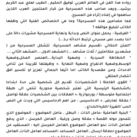
رواده هذا الفن في العالم العربي توفيق الحكيم , الطيب لعلج, عبد الكريم
برشيد...ويعد صاحب هذه المسرحية من كبار المنتجين العرب اللذين
ساهموا في إغناء إثراء فن المسرح.
فما مضامين هذه المسرحية؟ وما هي الخصائص الفنية التي وظفها
الكاتب لتبليغ مواقفه ؟
* الفرضية : يحمل عنوان النص وبداية ونهاية المسرحية مشيرات دالة على
اننا بصدد نص مسرحي ترتبط احداثه ب(...)
*المتن الحكائي :تقسيم مشاهد المسرحية: تتشكل المسرحية من (
مشهدين متكاملين / ثلاث مشاهد ...) المشهد الاول....المشهد الثاني ...
* الخطاطة السردية : وضعية البداية...,العنصر المخل,وضعية
الوسط,وضعية الانفراج وضعية النهاية .+ وظيفتها تقريبنا من تنامي
الاحداث ومن مقصدية الكاتب اما اثرها الجمالي تعزيز او تكسير افق
انتضار المتلقي
* القوى الفاعلة ( الشخصيات): تقديم كل شخصية على حدة ابتداءا
بالشخصية الرئيسية التي تعتبر شخصية محورية تنتمي الى طبقة
اجتماعية متوسطة / بورجوازية .+ العلاقات بين الشخصيات علاقة تواصل
/ علاقة تعارض .+ الاحاسيس : من اهم الاحاسيس التي وردت في النص
الحب /الغيرة /الكره/الخداع..
* البنية العاملية :عامل الذات : البطل , عامل الموضوع : الموضوع الذي
تتمحور حوله القصة > علاقة وصل ورغبة , العامل المرسل : الذي يدفع
العامل الذات نحو العامل الموضوع ,العامل المرسل اليه : المستفيد من
الموضوع >علاقة ارسال , العامل المساعد :المساعد لعامل الذات, العامل