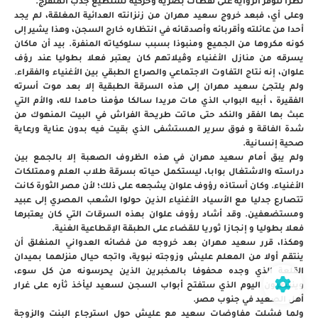
نظرا لتوفر الرواية على لقطات بصرية وحركية تستطيع جذب المتفرج.
وعلى أي، فبعد خروج سعيد مهران من زنزانته العدائية المغلقة، لم يجد
أحدا من عائلته وأقربائه وأصدقائه في انتظاره خارج السجن، وهذا يشير إلى
كونه مكروها من الجميع ومنبوذا بسبب سلوكياته المنفرة. بيد أن ماكان
يسرقه من منازل الأغنياء وڤيلاتهم كان يعتبر فعلا بطوليا عند رؤف
علوان، إنه نتاج التفاوت الاجتماعي والصراع الطبقي بين الأغنياء والفقراء.
ولم يلتجئ سعيد مهران إلى هذه السرقة الطبقية إلا بعد موت أسرته
الفقيرة ، أبيه البواب الذي مات مريدا سالكا مؤمنا حامدا لله، والأم التي
عبث بها الفقر والنكد حتى ماتت طريحة الفراش في البيت المنهوك من
شدة الفاقة و فوق سرير المستشفى الذي بقيت فيه بدون عناية ورعاية
صحية إنسانية.
ولم يبق أمام سعيد مهران في هذه الظروف الصعبة إلا بالجمع بين
دراسته والاشتغال بوابا، ليستكمل حياته بسرقة طلاب العلم وممتلكات
الأغنياء. وكان أستاذه رؤوف علوان يشجعه على ذلك؛ لأن مصر الثورة كانت
تتصارع جدليا مع الأسياد الأغنياء الذين حولوا الشعب المصري إلى عبيد
ومستضعفين. وقد أشاد رؤوف علوان بهذه السرقات التي كان يعتبرها
فعلا بطوليا و إنجازا ثوريا للقضاء على الطبقة الإقطاعية الغنية.
وهكذا، قرر سعيد مهران بعد خروجه من فضائه العدواني المنغلق أن
ينتقم أولا من المعلم عليش وزوجته نبوية، واتجه حيال منزلهما بميدان
القلعة الذي وجده محفوفا بالمخبرين الذين يحرسونه من كل سوء،
وينتظرون اليوم الذي ستفتح أبواب السجن لسعيد ليأخذ ثأره على غرار
أهل الصعيد في جنوب مصر.
ولما فشلت مفاوضات سعيد مع عليش حول استرجاع البنت والزوجة