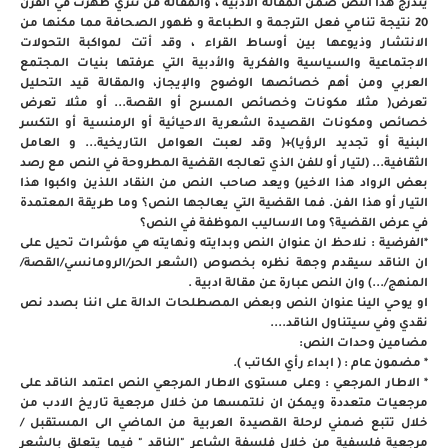
يندرج هذا النص ضمن المقالة الأدبية ، والمقالة فن نثري ظهرت في القرن
20 نتيجة تنامي فعل الترجمة و الطباعة و ظهور الصحافة مما مكنها من
الانتشار وذيوعها بين أوساط القراء ، وقد أتت لمواكبة التحولات
الاجتماعية والسياسية والفكرية والأدبية التي عرفتها بنيات المجتمع
العربي ومن أهم خصائصها الوضوح والإيجاز، والمقالة قيد التحليل
تعرض( مثلا مكونات وخصائص المسرح أو القصة... أو مثلا تعرض
خصائص ومكونات القصيدة الشعرية الاحيائية أو الرمنسية أو التكسر
البنية أو تجديد الرؤيا)+( وقد لعبت العوامل التاريخية... و العامل
الثقافية... (لتيار أو للفن الذي تعالجه القضية المطروحة في النص مع رصد
بعض الرواد هذا الاخير) ويعد صاحب النص من النقاد اللذين واكبوا هذا
التيار أو هذا الفن. فما القضية التي يعالجها النص؟ وما طريقة المعتمدة
في عرض القضية؟ وما الاساليب الموظفة في النص؟
*الفرضية : نلاحظ ان عنوان النص وبدايته ونهايته هي مؤشرات تحيل على
ان الناقد سيقدم وجهة نظره بخصوص (الشعر الحر/الرومانسي/القصة/
المنهج/...) وان النص عبارة عن مقالة ادبية .
او يوحي الينا عنوان النص وبعض المصطلحات الدالة على اننا بصدد نص
نقدي وفي سيتناول الناقد....
مضامين وحدات النص:
* مضمون عام : ( ابداء رأي الكاتب ).
* الاطار المرجعي : وعلى مستوى الاطار المرجعي النص اعتمد الناقد على
مرجعيات متعددة ويمكن ان نلتمسها من خلال مرجعية تاريخ الادب من
خلال تتبع ضمني لرحلة القصيدة العربية من الماضي الى المستقبل /
مرجعية فلسفية من خلال فلسفة الشاعر "الناقد " فيما يتعلق بالشعر