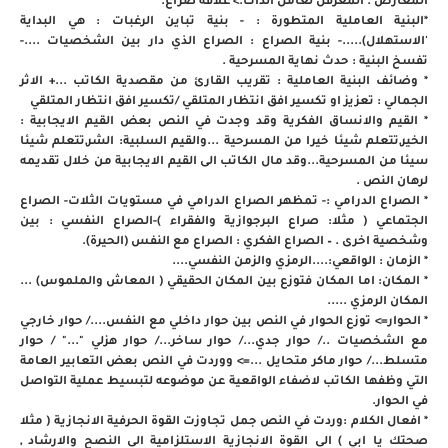
المعارض . المعرقل لعامل الذات.> علاقة صراع.
*البنية العاملية المتطورة : - بنية تباين الرغبات : هي البداية
'الاستهلال).....- بنية الصراع : الصراع الذي دار بين الشخصيات ....-
تفسخ البنية : حدث نهاية المسرحية .
* وضائف البنية العاملية : تقريب القارئ من مقصدية الكاتب ...+ الاثر
الجمالي : تعزيز او تكسير افق انتظار المتلقي /تكسير افق انتظار المتلقي
* القيم والانساق الفكرية وقد وجدت في النص بعض القيم الايجابية :
الخير,تتعلم شيئا خيرا من المسرحية ...والقيم السلبية: الشر,تتعلم شيئا
سيئا من المسرحية...وقد مال الكاتب الى القيم الايجابية من خلال تقديمه
لرهان النص .
* الصراع الدرامي :- تمظهر الصراع الدرامي في مستويات الثلات- الصراع
الجتماعي ( مثلا: صراع البرجوازية والفقراء )-الصراع النفسي : بين
وشخصية اخرى . – الصراع الفكري : الصراع مع النفس (الحيرة).
* الزمان : الواقعي:....الرمزي والزمن النفسي....
* المكان: اما المكان فتوزع بين المكان الحقيقي ( المعاش والملموس) ...
المكان الرمزي .....
* الحوار=> توزع الحوار في النص بين حوار داخلي مع النفس..../ حوار خارجي
مع الشخصيات ../ حوار جدي.../ حوار ساخر.../ حوار هزلي "..." / حوار
متسلط.../ حوار ماكر متحايل ...=> ووردت في النص بعض التعابير العامة
التي وظفها الكاتب لاضفاء الواقعية عن موضوعه لتبسيط عملية التواصل
في الحوار.
* افعال الكلام :وردت في النص جمل تجاوزت القوة الحرفية الانجازية ( مثلا
صحتك يا ابي ) الى القوة الانجازية الاستلزامية الى النصح والارشاد ,