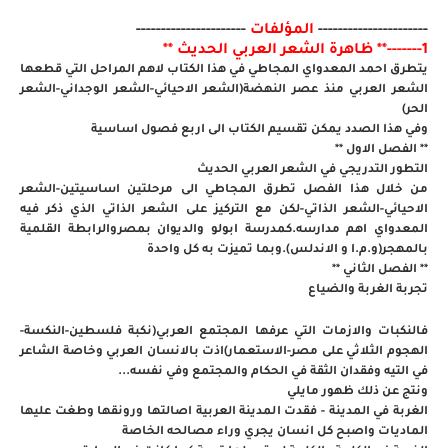
----------------------
المؤلفات
----------------------
1-------** ظاهرة الشعر العربي الحديث **
يتطرق احمد المعدواي المجاطي في هذا الكتاب لاهم المراحل التي قطعها
الشعر العربي منذ عصر النهضة(الشعر الاحيائي-الشعر الوجداني-الشعر
الحر)
وفي هذا الصدد يمكن تقسيم الكتاب الى اربع فصول اساسية
** الفصل الاول **
التطور التدريجي في الشعر العربي الحديث
من خلال هذا الفصل تطرق المجاطي الى مرحلتين اساسيتين-الشعر
الاحيائي-الشعر الذاتي-لكن مع التركيز على الشعر الذاتي الذي ذكر فيه
المعدواي اهم مدارسه.كمدرسة ابولو والديوان بمصروالرابطة القلمية
بالمهجر(و.م.ا و الاندلس).وبما تميزت به كل واحدة
** الفصل الثاني **
تجربة الغربة والضياع
فالنكبات والازمات التي عرفها المجتمع العربي(نكبة فلسطين-النكسة-
الهجوم الثلاثي على مصر-الاستعمار)اذت بالانسان العربي وخاصة الشاعر
في التيه وفقدان الثقة في الحكام والمجتمع وفي نفسه...
ونتج عن ذلك ظهور مايلي
الغربة في المدينة - فقدت المدينة العربية اصالتها ورونقها وطغت عليها
الماديات واصبح كل انسان يجري وراء مصالحه الخاصة