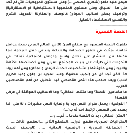
هيمن عليه ماهو (شعري ,قصصي...) وعلى مستوى المرجعيات التي لم تحد
على هذا السياق وعلى مستوى المنهجية (الاستنباطية او الاستقرائية)
وتوظيف بعض اساليب الحجاج( كالوصف والمقارنة التعريف الشرح
والتفسير الاستشهاد التعليل
-----------------------
القصة القصيرة
ظهرت القصة القصيرة مع مطلع القرن 20 في العالم العربي نتيجة عوامل
ثقافية تمثلت في ظهور الصحافة والطباعة وتنامي فعل الترجمة مما
مكنها من الانتشار على نطاق واسع وعوامل اجتماعية تمثلت في
التحولات التي طرأت على بنيات المجتمع العربي ومن خصائصها الكثافة
والايجاز ومن مكوناتها (الشخصيات الحدث الزمان والمكان) ومن أهم رواد
هذا الفن نجد كل من (نجيب محفوظ وعبد المجيد بن جلون وعبد الكريم
غلاب) ويعد صاحب هذا النص القصصي قيد التحليل من أهم القصاصين
العرب.
ما مضامين القصة؟ وما متثنها الحكائي؟ وما الاساليب الموظفة في عرض
القصة؟
* الفرضية : يحمل عنوان النص وبداية ونهاية النص مشيرات دالة على اننا
بصدد نص قصصي ترتبط احداثه ب(...)
* المتن الحكائي : بدأت القصة عندما ...ثم....و...
المتواليات السردية: مقطع الاول....المقطع الثاني....المقطع الثالث....
* الخطاطة السردية : الوضعية البدائية ..... (الوسط: الحدث