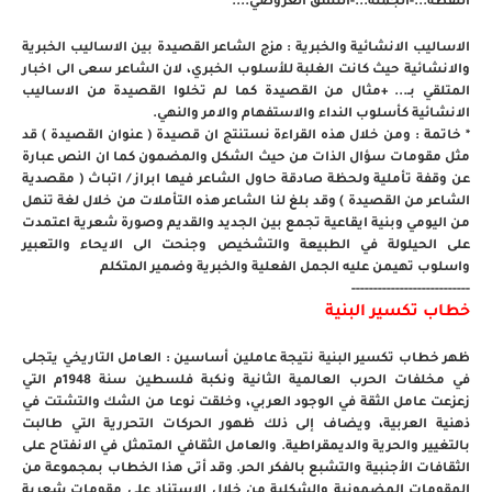
اللفظة...-الجملة...-النسق العروضي....
الاساليب الانشائية والخبرية : مزج الشاعر القصيدة بين الاساليب الخبرية
والانشائية حيث كانت الغلبة للأسلوب الخبري، لان الشاعر سعى الى اخبار
المتلقي بـ... +مثال من القصيدة كما لم تخلوا القصيدة من الاساليب
الانشائية كأسلوب النداء والاستفهام والامر والنهي.
* خاتمة : ومن خلال هذه القراءة نستنتج ان قصيدة ( عنوان القصيدة ) قد
مثل مقومات سؤال الذات من حيث الشكل والمضمون كما ان النص عبارة
عن وقفة تأملية ولحظة صادقة حاول الشاعر فيها ابراز / اتباث ( مقصدية
الشاعر من القصيدة ) وقد بلغ لنا الشاعر هذه التأملات من خلال لغة تنهل
من اليومي وبنية ايقاعية تجمع بين الجديد والقديم وصورة شعرية اعتمدت
على الحيلولة في الطبيعة والتشخيص وجنحت الى الايحاء والتعبير
واسلوب تهيمن عليه الجمل الفعلية والخبرية وضمير المتكلم
---------------------------
خطاب تكسير البنية
ظهر خطاب تكسير البنية نتيجة عاملين أساسين : العامل التاريخي يتجلى
في مخلفات الحرب العالمية الثانية ونكبة فلسطين سنة 1948م التي
زعزعت عامل الثقة في الوجود العربي، وخلقت نوعا من الشك والتشتت في
ذهنية العربية، ويضاف إلى ذلك ظهور الحركات التحررية التي طالبت
بالتغيير والحرية والديمقراطية. والعامل الثقافي المتمثل في الانفتاح على
الثقافات الأجنبية والتشبع بالفكر الحر. وقد أتى هذا الخطاب بمجموعة من
المقومات المضمونية والشكلية من خلال الاستناد على مقومات شعرية