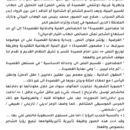
ونظرية غربية، (وتنتمي القصيدة أو ينتمي النص) قيد التحليل إلى خطاب
تكسير البنية، ويعد (اسم الشاعر أو الشاعرة أو الناقد ) من بين الرواد (بدر
شاكر السياب ، صلاح عبد الصبور محمد بنيس عبد الوهاب البياتي ونازك
الملائكة ) الذين أسهموا في إغناء وإثراء الشعر الحر
ما مضامين القصيدة؟ ما الخصائص الفنية والدلالية للقصيدة؟ إلى أي حد
استطاع الشاعر تمثل خصائص خطاب التيار الإحيائي؟
* الفرضية : يؤشر عنوان النص , وبداية ونهاية القصيدة على ان موضوعا
سيرتبط ب ( مضمون القصيدة) + خرق البنية الايقاعية التقليدية وطريقة
توزيع النص => نحن امام قصيدة تكسر و تخرق النظام القديم و تقدم لنا
موقف الشاعر من واقعها.
* المضامين : تقسيم النص الى وحداته الاساسية * في مستهل القصيدة
...*ثم جاء ليبين ...* وفي نهاية القصيدة...
* الحقول الدلالية : يتوزع معجم بين حقلين دلاليين ( حقل الامل) و(حقل
اليأس ) مع اعطاء امثلة وبيان دورها في القصيدة الى غير ذلك...
* الصورة الشعرية: تجاوزت المألوف سواء من خلال مكوناتها او دلالاتها
فالشاعر توسل بالانزياح ( إسناد شيء غير عاقل لشيء عاقل ) => /نامت
يدي /دلالي/اما النحوي=> جف على خطواته قلبه / والعروضية هو ذلك
الجرس الموسيقي المتناغم . كما وضف الرمز /ديني / تاريخي / طبيعي /
ادبي / شخصي .
( + بالنسبة لتجديد الرؤيا ) :اما على مستوى الاسطورة فالنص غني بها ....
وقد ادت هذه الصور وظيفة تأبيرية ثأتيريةقوامها تبليغ رؤيا الشاعر
بخصوص واقعه)