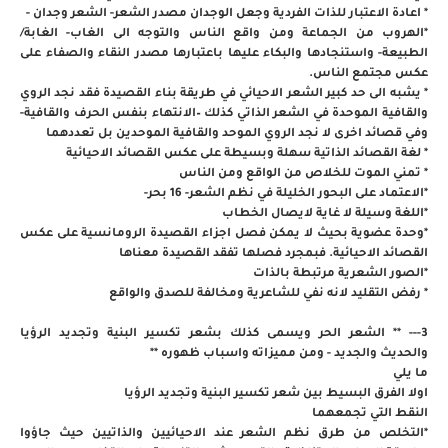
* اعادة الاعتبار للذات الفردية وجعل الوجدان مصدر الشعر- الشعر وجدان -
*الهروب من الجماعة ومن واقع الناس والتوجه الى الغاب- الغابة/
الطبيعة- واستنجادها والبكاء عليها باعتبارها مصدر النقاء والصفاء على
عكس مجتمع الناس.
* يشبه الى حد كبير الشعر الاحيائي في طريقة بناء القصيدة فقد نجد الروي
والقافية الموحدة في الشعر الذاتي كذلك –الانتهاء بنفس الحرف والقافية-
وفي قصائد اخرى لا نجد الروي الموحد والقافية الموحدين بل تعددهما
* لغة القصائد الذاتية سهلة وبسيطة على عكس القصائد الاحيائية
* تمني الموت للخلاص من الواقع ومن الناس
*الاعتماد على البحور الخليلة في نظم الشعر- 16 بحر-
*اللغة وسيلة لا غاية لايصال الخطاب
*وحدة عضوية بحيث لا يمكن فصل اجزاء القصيدة الرومانسية على عكس
القصائد الاحيائية. فبمجرد فصلها تفقد القصيدة معناها
*الصور الشعرية مرتبطة بالذات
* رفض التقليد لانه نفي للشاعرية ومخالفة للصدق والواقع
3--- ** الشعر الحر ويسمى كذلك بشعر تكسير البنية وتجديد الرؤيا
والحديث والجديد - ومن مميزاته واسباب ظهوره **
ما يلي
اولا الفرق البسيط بين شعر تكسير البنية وتجديد الرؤيا
النقط التي تجمعهما
*التخلص من طرق نظم الشعر عند الاحيائيين والذاتيين حيث جاؤوا