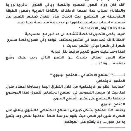
*لقد كان وراء ظهور المسرح والقصة وباقي الفنون الاخرى(الرواية
والمقالة) اسباب عدة اهمها الاحتكاك بالثقافة الغربية وظهور الطبقة
المتوسطة في المجتمع حيث اتخدت هذه الفنون كعنصر للتعبير عن
نفسها + اسباب سياسية بظهور احزاب جديدة متنافسة فيما بينها
معالجة الظواهر الاجتماعية *
*فيما يخص التحليل فالقصة تتشابه الى حد كبير مع المسرحية
*المقالة قد تصادفها في الشعربمختلف انواعه وفي الفنون(قصة-مسرح-
شعرذاتي-شعراحيائي-الشعرالحديث..)
لهذا وجب عليك وضع تقديم مرتبط بكل تجربة
مثلا النص المقالي يتحدث عن الشعر الذاتي وجب عليك وضع
تمهيده.....وهكذا....
5---------** المنهج الاجتماعي + المنهج البنيوي **
المنهج الاجتماعي
*معالجة الظواهر الاجتماعية من خلال التطرق اليها ومحاولة اعطاء حلول
لها.حيث ان مجمل النصوص في المنهج الاجتماعي تتطرق لهذا الموضوع
بربطها بالمجتمع على عكس المنهج البنيوي
المنهج البنيوي
يختلف هذا المنهج بشكل كبير عن المنهج الاجتماعي.فالبنيوي ينغلق على
النص-لا شيئ غير النص-حيث يقوم بدراسة اللغة الداخلية للنص وما يتميز
به من صور.....ولا ينفتح على المجتمع
----------------------