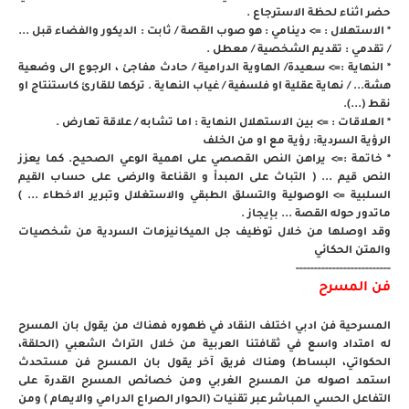
حضر اثناء لحظة الاسترجاع .
* الاستهلال : => دينامي : هو صوب القصة / ثابت : الديكور والفضاء قبل ...
/ تقدمي : تقديم الشخصية / معطل .
* النهاية :=> سعيدة/ الهاوية الدرامية / حادث مفاجئ ، الرجوع الى وضعية
هشة... / نهاية عقلية او فلسفية / غياب النهاية . تركها للقارئ كاستنتاج او
نقط (...).
* العلاقات : => بين الاستهلال النهاية : اما تشابه / علاقة تعارض .
الرؤية السردية: رؤية مع او من الخلف
* خاتمة :=> يراهن النص القصصي على اهمية الوعي الصحيح. كما يعزز
النص قيم ... ( التباث على المبدأ و القناعة والرضى على حساب القيم
السلبية => الوصولية والتسلق الطبقي والاستغلال وتبرير الاخطاء ... )
ماتدور حوله القصة ... بإيجاز .
وقد اوصلها من خلال توظيف جل الميكانيزمات السردية من شخصيات
والمتن الحكائي
--------------------------
فن المسرح
المسرحية فن ادبي اختلف النقاد في ظهوره فهناك من يقول بان المسرح
له امتداد واسع في ثقافتنا العربية من خلال التراث الشعبي (الحلقة،
الحكواتي، البساط) وهناك فريق آخر يقول بان المسرح فن مستحدث
استمد اصوله من المسرح الغربي ومن خصائص المسرح القدرة على
التفاعل الحسي المباشر عبر تقنيات (الحوار الصراع الدرامي والايهام ) ومن