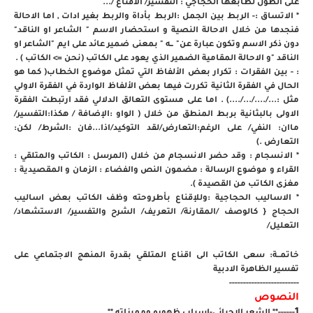
على الطول لطابعها الحجاجي : التفسير/ الاقناع /...
* الاتساق :- الربط بين الجمل :الربط بأداة والربط بغير ادات , اما الاحالة
فنجدها من خلال الاحالة النصية و استحضار الاسم " الشاعر او الناقد"
دون ذكر الاسم وتكون عبارة عن" ــه " بمعنى ضمير عائد على ايم "الشاعر او
الناقد "و الاحالة المقامية الضمير الذي يعود على الكاتب (نحن => الكاتب ) .
: - بين الفقرات : تكرار بعض الألفاظ التي تمثل موضوع الخطاب( كما هو
الحال في الفقرة الثانية تكررت فيها بعض الألفاظ الواردة في الفقرة الاولي
مثل :.../..../.../....) . اما على مستوى التعالق الدلالي فقد ارتبطت الفقرة
الاولى بالبثانية بربط المنطق من خلال ( الواو :الإضافة / هكذا:التفسير/
ماان: النفي/ على الرغم:التعارض/لقد التوكيد/اذا...فان :الشرط/ لكن:
التعارض .)
* الانسجام : وقد حضر الانسجام من خلال (المرسل : الكاتب والمتلقي :
القراء و موضوع الرسالة : مضمون النص والفضاء : الزمان و المقصيدية :
مغزى الكاتب من القصيدة ).
* الاساليب الحجاجية :وللإقناع بأطروحته وظف الكاتب بعض اساليب
الحجاج { كالوصف /المقارنة/ التعريف/ الشرح والتفسير/ الاستشهاد/
التعليل/
خاتمــة: سعى الكاتب الى اقناع المتلقي بقدرة المنهج الاجتماعي على
تفسير الظاهرة الادبية
-------------------------
النصوص
1