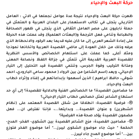
حركة البعث والإحياء
ظهرت حركة البعث والإحياء نتيجة عدة عوامل نجملها في الاتي : العامل
التاريخي يتجلى في تكالب الاستعمار على البلدان العربية و المتمثل في
حملة نابليون على مصر العامل الثقافي الذي يتجلى في ظهور الصحافة
والطباعة وتنامي فعل الترجمة و(البعثات العلمية), وقد عملت هذه الحركة
على إعادة الشعر العربي إلى ما كان عليه قديما بعد الركود والانحطاط الذي
عرفه وذلك من خلال العودة إلى ماضي القصيدة العربية واتخاذها نموذجا
ومثلا أعلى, كما عملت على استلهام الخصائص والأسس النظرية
للقصيدة العربية القديمة التي تتمثل في جزالة اللفظ ونصاعة المعنى
ومتانة التركيب وقوة الجرس، وتنتمي القصيدة قيد التحليل إلى التيار
الإحيائي، ويعد (اسم الشاعر) من بين الرواد ( محمود سامي البارودي، احمد
شوقي، حافظ ابراهيم ) الذين أسهموا بإبداعاتهم في إغناء وإثراء خطاب
البعث والإحياء.
ما مضامين القصيدة؟ ما الخصائص الفنية والدلالية للقصيدة؟ إلى أي حد
استطاع الشاعر تمثل خصائص خطاب التيار الإحيائي؟
⦿- فرضية القصيدة: انطلاقا من شكل القصيدة المعتمد على (نظام
الشطرين) و عنوان القصيدة... وبدايتها...، فإننا نفترض ان... فهل
مضمون القصيدة يؤكد صحة هذه الفرضية؟
⦿- مضامين القصيدة: مزج الشاعر القصيدة بين الشكوى- الفخر- المدح-
الحكمة * حيث جاء موضوع الشكوى ليبرز...* أما موضوع الفخر فتوزع
بين...* أما موضوع المدح جاء ليبرز...