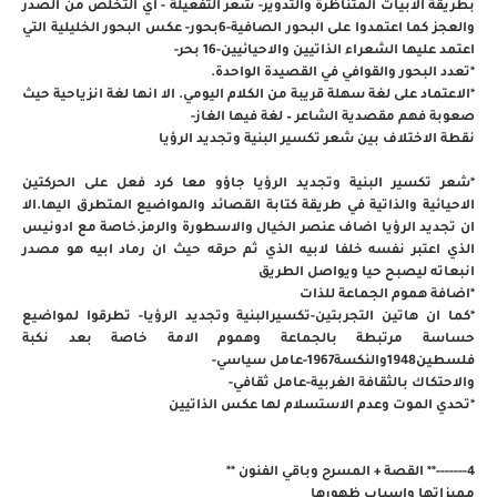
بطريقة الابيات المتناظرة والتدوير- شعر التفعيلة - اي التخلص من الصدر
والعجز كما اعتمدوا على البحور الصافية-6بحور- عكس البحور الخليلية التي
اعتمد عليها الشعراء الذاتيين والاحيائيين-16 بحر-
*تعدد البحور والقوافي في القصيدة الواحدة.
*الاعتماد على لغة سهلة قريبة من الكلام اليومي. الا انها لغة انزياحية حيث
صعوبة فهم مقصدية الشاعر – لغة فيها الغاز-
نقطة الاختلاف بين شعر تكسير البنية وتجديد الرؤيا
*شعر تكسير البنية وتجديد الرؤيا جاؤو معا كرد فعل على الحركتين
الاحيائية والذاتية في طريقة كتابة القصائد والمواضيع المتطرق اليها.الا
ان تجديد الرؤيا اضاف عنصر الخيال والاسطورة والرمز.خاصة مع ادونيس
الذي اعتبر نفسه خلفا لابيه الذي ثم حرقه حيث ان رماد ابيه هو مصدر
انبعاته ليصبح حيا ويواصل الطريق
*اضافة هموم الجماعة للذات
*كما ان هاتين التجربتين-تكسيرالبنية وتجديد الرؤيا- تطرقوا لمواضيع
حساسة مرتبطة بالجماعة وهموم الامة خاصة بعد نكبة
فلسطين1948والنكسة1967-عامل سياسي-
والاحتكاك بالثقافة الغربية-عامل ثقافي-
*تحدي الموت وعدم الاستسلام لها عكس الذاتيين
4-------** القصة + المسرح وباقي الفنون **
مميزاتها واسباب ظهورها