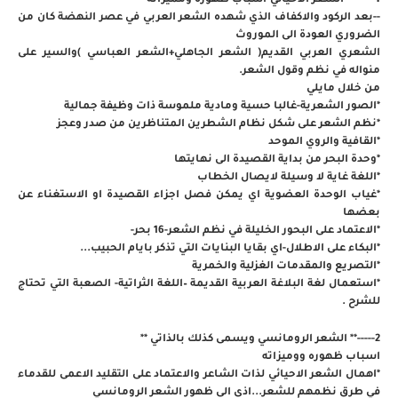
------** الشعر الاحيائي-اسباب ظهوره ومميزاته **
--بعد الركود والاكفاف الذي شهده الشعر العربي في عصر النهضة كان من
الضروري العودة الى الموروث
الشعري العربي القديم( الشعر الجاهلي+الشعر العباسي )والسير على
منواله في نظم وقول الشعر.
من خلال مايلي
*الصور الشعرية-غالبا حسية ومادية ملموسة ذات وظيفة جمالية
*نظم الشعر على شكل نظام الشطرين المتناظرين من صدر وعجز
*القافية والروي الموحد
*وحدة البحر من بداية القصيدة الى نهايتها
*اللغة غاية لا وسيلة لايصال الخطاب
*غياب الوحدة العضوية اي يمكن فصل اجزاء القصيدة او الاستغناء عن
بعضها
*الاعتماد على البحور الخليلة في نظم الشعر-16 بحر-
*البكاء على الاطلال-اي بقايا البنايات التي تذكر بايام الحبيب...
*التصريع والمقدمات الغزلية والخمرية
*استعمال لغة البلاغة العربية القديمة –اللغة الثراتية- الصعبة التي تحتاج
للشرح .
2-----** الشعر الرومانسي ويسمى كذلك بالذاتي **
اسباب ظهوره ووميزاته
*اهمال الشعر الاحيائي لذات الشاعر والاعتماد على التقليد الاعمى للقدماء
في طرق نظمهم للشعر...اذى الى ظهور الشعر الرومانسي