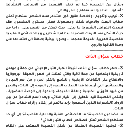
+مثال من القصيدة كما لم تخلوا القصيدة من الاساليب الانشائية
كأسلوب النداء والاستفهام والامر والنهي.
⦿- تركيب وتقويم : وخلاصة القول فإن الشاعر اسم الشاعر استطاع تمثل
خطاب البعث والاحياء شكلا ومضمونا، فعلى مستوى المضمون فقد
تعددت الاغراض الشعرية ما بين... حيث تمكن من التعبير عن... ، اما من
حيث الشكل فقد التزمت القصيدة بنظام الشطرين و بالخصائص التقليدية
للقصيدة العربية القديمة معجما... وصورا بيانية إضافة الى اعتمادها على
وحدة القافية والروي
-----------------------------
خطاب سؤال الذات
⦿- ظهر خطاب سؤال الذات نتيجة انهيار التيار الإحيائي من جهة و عوامل
تاريخية اجتماعية من جهة ثانية والتي تمثلت في ظهور الطبقة البرجوازية
والانفتاح على الثقافات الأجنبية والتشبع بالفكر الحر، و من أهم المبادئ
والخصائص التي أرصاها هذا الخطاب الدعوة إلى العودة إلى الذات، والتحرر
من قيود الأوزان الخليلية واللغة القديمة، والدعوة إلى الوحدة العضوية .
وتنتمي القصيدة قيد التحليل إلى التيار الذاتي، ويعد (اسم الشاعر) من بين
الرواد (الشعراء) اللذين أسهموا بإبداعاتهم في إغناء وإثراء خطاب سؤال
الذات.
ما مضامين القصيدة؟ ما الخصائص الفنية والدلالية للقصيدة؟ إلى أي حد
استطاع الشاعر تمثل خصائص خطاب التيار الداتي؟
⦿- فرضية القصيدة: انطلاقا من شكل القصيدة المعتمد على (نظام