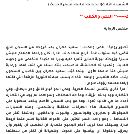
الشعرية الثلاث(الاحيائية-الذاتية-الشعر الحديث (
--------------------------
2------** اللص والكلاب **
ملخص الرواية
تصور رواية" اللص والكلاب" سعيد مهران بعد خروجه من السجن الذي
قضى فيه سنوات عدة، أربع منها كانت غدرا، كان وراءها المعلم عليش
سدرة وزوجته نبوية اللذين تآمرا عليه ودبرا له مكيدة للتخلص من وجوده
العابث وتهديداته الطائشة، فأصبحت بنته سناء في كنف أمها ورعاية
عليش منذ عامها الأول. بينما غيّب سعيد مهران بين قضبان السجون
يندب حظه التعيس وأيامه النكداء بسبب مبادئه الثورية الزائفة التي لقنها
إياها معلمه رؤوف علوان:
" مرة أخرى يتنفس نسمة الحرية، ولكن الجو غبار خانق وحر لايطاق. وفي
انتظاره وجد بدلته الزرقاء وحذاءه المطاط، وسواهما لم يجد في انتظاره
أحدا. ها هي الدنيا تعود، وها هو باب السجن الأصم يبتعد منطويا على
الأسرار اليائسة. هذه الطرقات المثقلة بالشمس، وهذه السيارات
المجنونة، والعابرون والجالسون، والبيوت والدكاكين، ولاشفة تفتر عن
ابتسامة... وهو واحد، خسر الكثير، حتى الأعوام الغالية خسر منها أربعة
غدرا، وسيقف عما قريب أمام الجميع متحديا. آن للغضب أن ينفجر وأن
يحرق، وللخونة أن ييأسوا حتى الموت، وللخيانة أن تكفر عن سحنتها