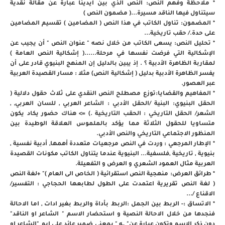
* ملاحظة وفهم النص: النص الذي بين أيدينا عبارة عن مقالة نقدية
سيتناول فيها الناقد مسيرة...( مضمون النص )
* المضمون: تناول الكاتب في هذا النص ( المضامين ) تقسيم المضامين
على حدة./ حقب تاريخية...
* تحليل النص: يسعى الكاتب من خلال نصه " عنوان النص " أن يجيب عن
الإشكالية التي فرضت نفسها في مرحلة......( إشكالية النص العامة )
لمقاربة الظاهرة الأدبية ؟ . إذ يبين بالدليل إن المنهج البنيوي قادر على أن
يفسر الظاهرة الأدبية بدليل ( إشكالية النص) مثلا : مسار القصيدة العربية
عبر العصور.
* المفاهيم والقضايا:توزع مصطلح النص النقدي على ثلاث حقول دلالية (
الحقل البنيوي: البنية /الحقل الأدبي : الشاعر العربي , للسان العربي, ,
الشعر/ الحقل التاريخي : الحقب التاريخية .) => هناك حضور يكاد يكون
متساويا للحقول الثلاثة مما يؤكد بالملموس العلاقة الوطيدة بين
المنظور الاجتماعي التاريخي والنص الأدبي.
* الإطار المرجعي : وردت في النص مرجعيات متعددة أهمها, أدبية نفسية ,
بنيوية , تاريخية ,فلسفية... البنيوية عندما يتناول الكاتب مكونات القصيدة
العربية مثال العمود الشعري و العرض و التفعيلة.
* طرائق العرض: منهجية النص استقرائية ( الخاص الى العام )" +لغة النص
( لغة النص تقريرية اعتمدت على الطول لطابعها الحجاجي : التفسير/
الاقناع /...
* الاتساق :- الربط بين الجمل :الربط بأداة والربط بغير ادات , اما الاحالة
فنجدها من خلال الاحالة النصية و استحضار الاسم " الشاعر او الناقد"
دون ذكر الاسم وتكون عبارة عن" ــه " بمعنى ضمير عائد على ايم "الشاعر او