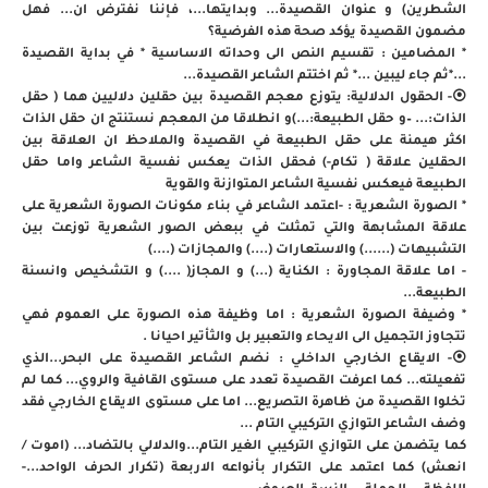
الشطرين) و عنوان القصيدة... وبدايتها...، فإننا نفترض ان... فهل
مضمون القصيدة يؤكد صحة هذه الفرضية؟
* المضامين : تقسيم النص الى وحداته الاساسية * في بداية القصيدة
...*ثم جاء ليبين ...* ثم اختتم الشاعر القصيدة...
⦿- الحقول الدلالية: يتوزع معجم القصيدة بين حقلين دلاليين هما ( حقل
الذات:... –و حقل الطبيعة:...)و انطلاقا من المعجم نستنتج ان حقل الذات
اكثر هيمنة على حقل الطبيعة في القصيدة والملاحظ ان العلاقة بين
الحقلين علاقة ( تكام-) فحقل الذات يعكس نفسية الشاعر واما حقل
الطبيعة فيعكس نفسية الشاعر المتوازنة والقوية
* الصورة الشعرية : -اعتمد الشاعر في بناء مكونات الصورة الشعرية على
علاقة المشابهة والتي تمثلت في ببعض الصور الشعرية توزعت بين
التشبيهات (......) والاستعارات (....) والمجازات (....)
- اما علاقة المجاورة : الكناية (...) و المجاز( ....) و التشخيص وانسنة
الطبيعة...
* وضيفة الصورة الشعرية : اما وظيفة هذه الصورة على العموم فهي
تتجاوز التجميل الى الايحاء والتعبير بل والثأتير احيانا .
⦿- الايقاع الخارجي الداخلي : نضم الشاعر القصيدة على البحر...الذي
تفعيلته... كما اعرفت القصيدة تعدد على مستوى القافية والروي... كما لم
تخلوا القصيدة من ظاهرة التصريع... اما على مستوى الايقاع الخارجي فقد
وضف الشاعر التوازي التركيبي التام ...
كما يتضمن على التوازي التركيبي الغير التام...والدلالي بالتضاد... (اموت /
انعش) كما اعتمد على التكرار بأنواعه الاربعة (تكرار الحرف الواحد...-