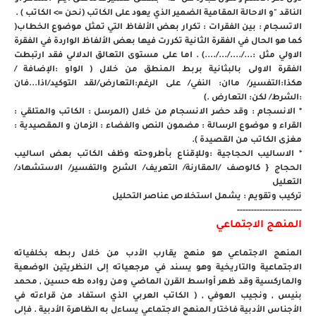
الناقد "و الاحالة المقامية الضمير الذي يعود على الكاتب (نحن => الكاتب ) .
الاتسجام : بين الفقرات : تكرار بعض الألفاظ التي تمثل موضوع الخطاب(
كما هو الحال في الفقرة الثانية تكررت فيها بعض الألفاظ الواردة في الفقرة
الاولي مثل :.../..../.../....) . اما على مستوى التعالق الدلالي فقد ارتبطت
الفقرة الاولى بالبثانية بربط المنطق من خلال ( الواو :الإضافة /
هكذا:التفسير/ ماان: النفي/ على الرغم:التعارض/لقد التوكيد/اذا...فان
:الشرط/ لكن: التعارض .)
* الانسجام : وقد حضر الانسجام من خلال (المرسل : الكاتب والمتلقي :
القراء و موضوع الرسالة : مضمون النص والفضاء : الزمان و المقصيدية :
مغزى الكاتب من القصيدة ).
* الاساليب الحجاجية :وللإقناع بأطروحته وظف الكاتب بعض اساليب
الحجاج { كالوصف /المقارنة/ التعريف/ الشرح والتفسير/ الاستشهاد/
التعليل
تركيب وتقويم : يشمل استخلاص عناصر التحليل
-----------------------
المنهج الاجتماعي
المنهج الاجتماعي هو منهج يقارب الأدب من خلال ربطه بخلفياته
الاجتماعية والتاريخية وهو يسند في مرجعياته إلى النظريتين الوضعية
والماركسية وقد ظهر أواسط القرن الماضي ومن رواده طه حسين , محمد
بنيس , ونجيب العوفي , ( الكاتب العربي الذي استفاد من قراءته في
الأجناس الأدبية فاختار المنهج الاجتماعي يساءل به الظاهرة الأدبية . فإلى