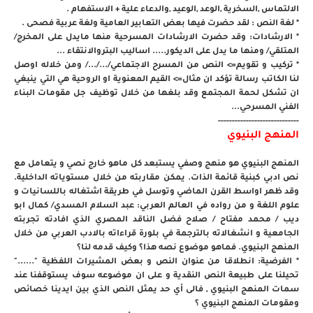
الالتماس ,السخرية ,الوعد ,الوعيد ,والدعاء علية + الاستفهام .
* لغة النص : لقد حضرت فيها بعض التعابير العامية ولغة عربية فصحى .
* الارشادات: وقد حضرت الارشادات المسرحية منها مايدل على المخرج/
المتلقي/ ومنها ما يدل على الديكور..... اساليب البتروالانتقاء ...
* تركيب و تقويم=> النص من المسرح الاجتماعي/.../.../ ومن خلاله اوصل
لنا الكاتب رسالة تؤكد ان مثال=> القيم المعنوية او الروحية هي التي ينبغي
ان تشكل لحمة المجتمع وقد بلغها من خلال توظيف جل مقومات البناء
الفني المسرحي...
-----------------------------
المنهج البنيوي
المنهج البنيوي هو منهج وصفي يستبعد كل ماهو خارج نصي و يتعامل مع
نص ادبي كبنية قائمة الذات. يمكن مقاربته من خلال مستوياته الداخلية.
وقد ظهر اواسط القرن الماضي وتوسل في طريقة اشتغاله باللسانيات و
علوم اللغة و من رواده في العالم العربي: عبد السلام المسدي/ كمال ابو
ديب / محمد مفتاح / صلاح فضل الناقد المصري الذي افادته تجربته
الجامعية و انشغالاته بالترجمة في بلورة قراءاته بالادب العربي من خلال
المنهج البنيوي. فماهو موضوع نصه هذا؟ وكيف قدمه لنا؟
* الفرضية: انطلاقا من عنوان النص و بعض المشيرات اللفظية "......"
تحيلنا على طبيعة النص النقدية و على ان موضوعه سوف يستوقفنا عند
سمات المنهج البنيوي , فالى أي حد يمثل النص الذي بين ايدينا خصائص
ومقومات المنهج البنيوي ؟