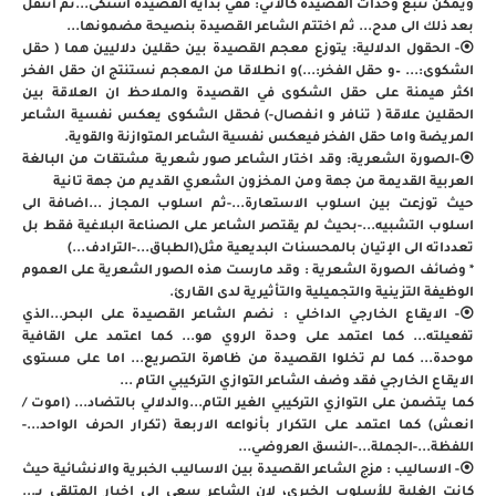
ويمكن تتبع وحدات القصيدة كالاتي: ففي بداية القصيدة اشتكى...تم انتقل
بعد ذلك الى مدح... ثم اختتم الشاعر القصيدة بنصيحة مضمونها...
⦿- الحقول الدلالية: يتوزع معجم القصيدة بين حقلين دلاليين هما ( حقل
الشكوى:... –و حقل الفخر:...)و انطلاقا من المعجم نستنتج ان حقل الفخر
اكثر هيمنة على حقل الشكوى في القصيدة والملاحظ ان العلاقة بين
الحقلين علاقة ( تنافر و انفصال-) فحقل الشكوى يعكس نفسية الشاعر
المريضة واما حقل الفخر فيعكس نفسية الشاعر المتوازنة والقوية.
⦿-الصورة الشعرية: وقد اختار الشاعر صور شعرية مشتقات من البالغة
العربية القديمة من جهة ومن المخزون الشعري القديم من جهة تانية
حيث توزعت بين اسلوب الاستعارة...-ثم اسلوب المجاز ...اضافة الى
اسلوب التشبيه...-بحيث لم يقتصر الشاعر على الصناعة البلاغية فقط بل
تعدداته الى الإتيان بالمحسنات البديعية مثل(الطباق...-الترادف...)
* وضائف الصورة الشعرية : وقد مارست هذه الصور الشعرية على العموم
الوظيفة التزينية والتجميلية والتأثيرية لدى القارئ.
⦿- الايقاع الخارجي الداخلي : نضم الشاعر القصيدة على البحر...الذي
تفعيلته... كما اعتمد على وحدة الروي هو... كما اعتمد على القافية
موحدة... كما لم تخلوا القصيدة من ظاهرة التصريع... اما على مستوى
الايقاع الخارجي فقد وضف الشاعر التوازي التركيبي التام ...
كما يتضمن على التوازي التركيبي الغير التام...والدلالي بالتضاد... (اموت /
انعش) كما اعتمد على التكرار بأنواعه الاربعة (تكرار الحرف الواحد...-
اللفظة...-الجملة...-النسق العروضي...
⦿- الاساليب : مزج الشاعر القصيدة بين الاساليب الخبرية والانشائية حيث
كانت الغلبة للأسلوب الخبري، لان الشاعر سعى الى اخبار المتلقي بـ...