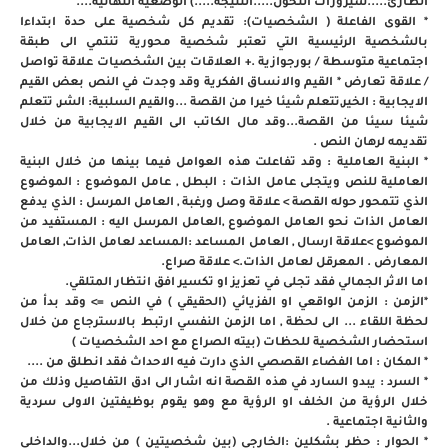
الطارئ.....سيرورات التحول.....النتيجة.....) الوضعية النهائية....
* القوى الفاعلة ( الشخصيات): تقديم كل شخصية على حدة ابتداءا
بالشخصية الرئيسية التي تعتبر شخصية محورية تنتمي الى طبقة
اجتماعية متوسطة / بورجوازية .+ العلاقات بين الشخصيات علاقة تواصل
/ علاقة تعارض * القيم والانساق الفكرية وقد وجدت في النص بعض القيم
الايجابية : الخير,تتعلم شيئا خيرا من القصة ...والقيم السلبية: الشر, تتعلم
شيئا سيئا من القصة...وقد مال الكاتب الى القيم الايجابية من خلال
تقديمه لرهان النص .
* البنية العاملية : وقد تفاعلت هذه العوامل فيما بينها من خلال البنية
العاملية للنص ويتجلى عامل الذات : البطل , عامل الموضوع : الموضوع
الذي تتمحور حوله القصة > علاقة وصل ورغبة , العامل المرسل : الذي يدفع
العامل الذات نحو العامل الموضوع ,العامل المرسل اليه : المستفيد من
الموضوع >علاقة ارسال , العامل المساعد :المساعد لعامل الذات, العامل
المعارض . المعرقل لعامل الذات.> علاقة صراع.
اما الاثر الجمالي فقد تجلى في تعزيز او تكسير افق انتظار المتلقي.
*الزمن : الزمن الواقعي او الفزيائي (الحقيقي ) في النص => وقد بدأ من
لحظة اللقاء ... الى لحظة , اما الزمن النفسي ارتبط بالاسترجاع من خلال
استحضار الشخصية للحظات (بيته الصراع مع احد الشخصيات )
* المكان : اما الفضاء القصصي الذي دارت فيه الاحداث فقد انطلق من ....
* السرد : يبدو السارد في هذه القصة انه اشار الى ادق التفاصيل وذلك من
خلال الرؤية من الخلف او الرؤية مع وهو يقوم بوظيفتين الاولى سردية
والثانية اجتماعية .
* الحوار : حظر بشكلين :الخارجي (بين شخصيتين ) من خلال...والداخلي