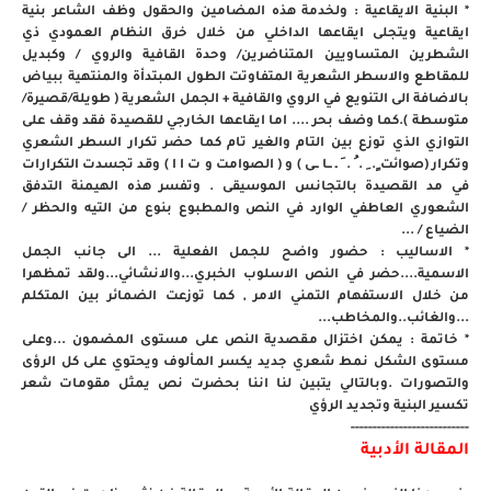
* البنية الايقاعية : ولخدمة هذه المضامين والحقول وظف الشاعر بنية
ايقاعية ويتجلى ايقاعها الداخلي من خلال خرق النظام العمودي ذي
الشطرين المتساويين المتناضرين/ وحدة القافية والروي / وكبديل
للمقاطع والاسطر الشعرية المتفاوتت الطول المبتدأة والمنتهية ببياض
بالاضافة الى التنويع في الروي والقافية + الجمل الشعرية ( طويلة/قصيرة/
متوسطة ).كما وضف بحر .... اما ايقاعها الخارجي للقصيدة فقد وقف على
التوازي الذي توزع بين التام والغير تام كما حضر تكرار السطر الشعري
وتكرار (صوائت ٍ. ِ . ُ . َ ـ ــا ــى ) و ( الصوامت و ت ا ا ) وقد تجسدت التكرارات
في مد القصيدة بالتجانس الموسيقى . وتفسر هذه الهيمنة التدفق
الشعوري العاطفي الوارد في النص والمطبوع بنوع من التيه والحظر /
الضياع / ...
* الاساليب : حضور واضح للجمل الفعلية ... الى جانب الجمل
الاسمية....حضر في النص الاسلوب الخبري...والانشائي...ولقد تمظهرا
من خلال الاستفهام التمني الامر , كما توزعت الضمائر بين المتكلم
...والغائب..والمخاطب...
* خاتمة : يمكن اختزال مقصدية النص على مستوى المضمون ...وعلى
مستوى الشكل نمط شعري جديد يكسر المألوف ويحتوي على كل الرؤى
والتصورات .وبالتالي يتبين لنا اننا بحضرت نص يمثل مقومات شعر
تكسير البنية وتجديد الرؤي
---------------------------
المقالة الأدبية