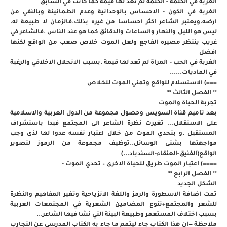
الغربة في الكلمة - الكلمة لم تعد لها قيمة كما كانت في السابق
الغربة في الكون - الاحساس بالوحدانية وعدم الطمانينة وبالنفي من
ارضه.ويعتبر الشاعر اكثر احساسا من غيره بذلك.فالزمان لا طبيعة له.
ليس هو الليل والنهار والساعات والدقائق كما هو عند الناس .فالشاعر في
غريب ينتظر مصيره الفاجع ولعل الموت خلاص صعب من الواقع لكنها
افضل
الغربة في الحب - المراة لم تعد لها قيمة .بسبب الانحلال الاخلاقي والرغبة
في الماديات......
===) الاستسلام للواقع وتمني الموت للخلاص
** الفصل الثالث **
تجربة الحياة والموت
بعد تاميم قناة السويس وحصول مجموعة من الدول العربية والاسلامية
على الاستقلال... تغيرت نظرة الشاعر الى المجتمع فبدا باستشراف
المستقبل .و بتحدي الموت من خلال اعتبار نفسه عدوا لها لذى وجب
مواجهتها بشتى الوسائل..توظيف مجموعة من الرموز لتصوير
الواقع(الفنيق-العنقاء-السندباد...)
====) اعتبار الموت طريق للحياة الاخرى – تحدي الموت -
** الفصل الرابع **
الشكل الجديد
تمت اضافة الاسطورة والرمز واللغة الانزياحية وتغير المفاهيم والنظرة
للشعر والمجتمع+تنوع المضامين الشعرية في المجتمعات العربية
بسبب اختلاف المستعمر وطبيعة البيئة التي نشا فيها الشاعر...
ملاحظة —ان هذا الكتاب جاء ليتمم ما جاء به الكتاب المدرسي عن التجارب