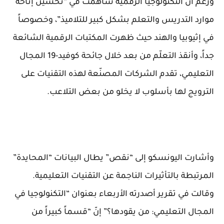
ورغم أنّ التكنولوجيا الرقمية ساهمت في “تحسين إتاحة
موارد التدريس والتعلم بشكل كبير للتلاميذ”، وخصوصاً
في إثيوبيا والهند حيث ظهرت المكتبات الرقمية الشائعة
جداً، وأنقذ التعلّم من بعد خلال جائحة كوفيد-19 المجال
التعليمي، تقدم الشركات المصنّعة لهذه التقنيات على
الترويج لها بأسلوب لا يخلو من بعض التلاعب.
وأشارت اليونسكو إلى “نقص” يطال البيانات “المحايدة”
المرتبطة بالتأثيرات الناجمة عن التقنيات التعليمية.
وقالت في تقرير أصدرته الأربعاء بعنوان “التكنولوجيا في
المجال التعليمي: من يقودها؟” إنّ “قسماً كبيراً من