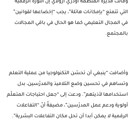
وقالت مديرة المنظمة أودري أزولاي إن الثورة الرقمية
التي تتمتع “بإمكانات هائلة”، يجب “إخضاعها لقوانين”
في المجال التعليمي كما هو الحال في باقي المجالات
بالمجتمع.
وأضافت “ينبغي أن تحسّن التكنولوجيا من عملية التعلم
وتساهم في تحسين وضع التلاميذ والمدرّسين، بدل
استخدامها لأذيتهم”. ودعت إلى “جعل احتياجات المتعلّم
أولوية ودعم عمل المدرّسين”، مضيفةً أنّ “التفاعلات
الرقمية لا يمكن أبدا أن تحل مكان التفاعلات البشرية”.