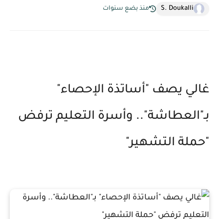
S. Doukalli
منذ بضع سنوات
غالي يصف "أساتذة الإحصاء"
بـ"العطاشة".. وأسرة التعليم ترفض
"حملة التشهير"